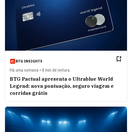
Fernanda Consorte
VER ARTIGOS
Escolha Inteligente
VER ARTIGOS
Sérgio Cavalcanti
VER ARTIGOS
BTG INSIGHTS
Há uma semana • 4 min de leitura
Dr. Faustino Júnior
VER ARTIGOS
BTG Pactual apresenta o Ultrablue World
Legend: nova pontuação, seguro viagem e
corridas grátis
Luis Henrique Guimarães
VER ARTIGOS
Educação Corporativa 3.0
VER ARTIGOS