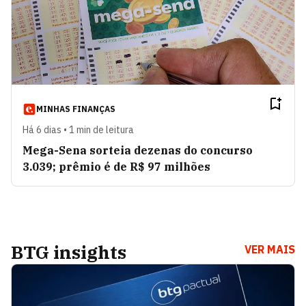
Meu Acerto
VER ARTIGOS
Cristina Junqueira
VER ARTIGOS
MINHAS FINANÇAS
Há 6 dias • 1 min de leitura
Rapha Avellar
VER ARTIGOS
Mega-Sena sorteia dezenas do concurso
3.039; prêmio é de R$ 97 milhões
Favela S/A
VER ARTIGOS
Adriano Lima
VER ARTIGOS
BTG insights
VER MAIS
Pyr Marcondes
VER ARTIGOS