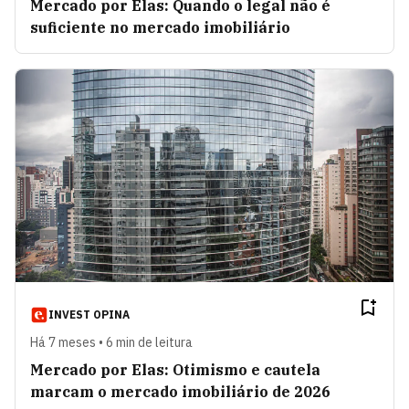
Mercado por Elas: Quando o legal não é
Sidnei Oliveira
VER ARTIGOS
suficiente no mercado imobiliário
Investidor em Ação
VER ARTIGOS
Histórias de sucesso
VER ARTIGOS
Gestão Fora da Caixa
VER ARTIGOS
Você e o Dinheiro
VER ARTIGOS
INVEST OPINA
Há 7 meses • 6 min de leitura
O que te motiva
VER ARTIGOS
Mercado por Elas: Otimismo e cautela
marcam o mercado imobiliário de 2026