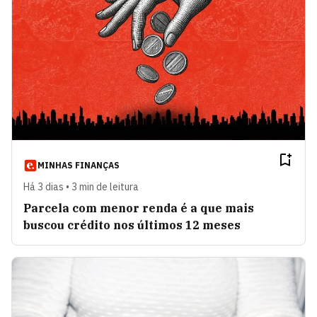
Martha Leonardis — A Arte de
VER
se Relacionar
ARTIGOS
Pulso Político, por Fábio
VER
Zambeli
ARTIGOS
Eduardo Moreira
VER ARTIGOS
MINHAS FINANÇAS
Há 3 dias • 3 min de leitura
Breno Barros
VER ARTIGOS
Parcela com menor renda é a que mais
buscou crédito nos últimos 12 meses
Nosso Olhar
VER ARTIGOS
Florian Hagenbuch
VER ARTIGOS