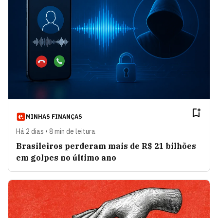
Silvio Genesini
VER ARTIGOS
Viviane Martins
VER ARTIGOS
Palavra do Advisor
VER ARTIGOS
MINHAS FINANÇAS
Há 2 dias • 8 min de leitura
Car &amp; Fun
VER ARTIGOS
Brasileiros perderam mais de R$ 21 bilhões
em golpes no último ano
Luiz Carlos Mendonça de
VER
Barros
ARTIGOS
Na Estante
VER ARTIGOS