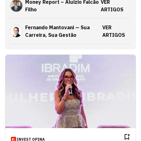
Money Report – Aluizio Falcão
VER
Filho
ARTIGOS
Fernando Mantovani — Sua
VER
Carreira, Sua Gestão
ARTIGOS
Relacionamento antes do
VER
Marketing
ARTIGOS
Opinião
VER ARTIGOS
Joel Pinheiro da Fonseca
VER ARTIGOS
Blog da Exame
VER ARTIGOS
INVEST OPINA