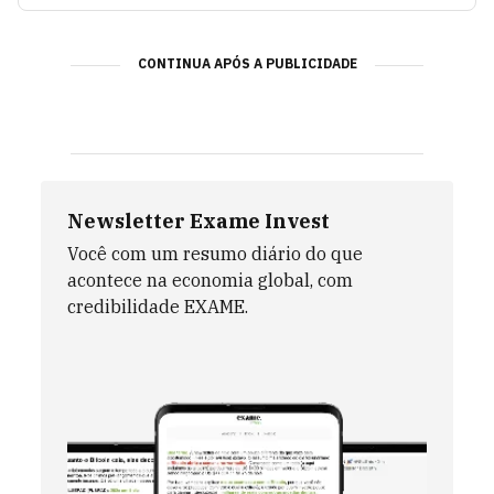
Sérgio Vale
VER ARTIGOS
CONTINUA APÓS A PUBLICIDADE
Ideias renováveis
VER ARTIGOS
Pontapé Empreendedor
VER ARTIGOS
Newsletter Exame Invest
Celso Toledo
VER ARTIGOS
Você com um resumo diário do que
acontece na economia global, com
credibilidade EXAME.
Genoma Imobiliário
VER ARTIGOS
Bora Varejo
VER ARTIGOS
Inovação na prática
VER ARTIGOS