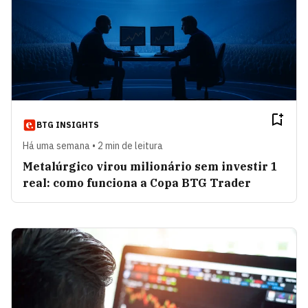
Diogo Castro e Silva
VER ARTIGOS
Daniela Grelin
VER ARTIGOS
Sandya Coelho
VER ARTIGOS
BTG INSIGHTS
Há uma semana • 2 min de leitura
Metalúrgico virou milionário sem investir 1
Francine Lemos
VER ARTIGOS
real: como funciona a Copa BTG Trader
Nathália Arcuri
VER ARTIGOS
Infra2038
VER ARTIGOS