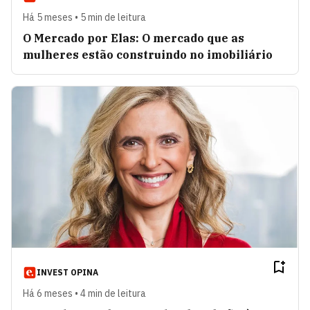
Há 5 meses • 5 min de leitura
Sérgio Praça
VER ARTIGOS
O Mercado por Elas: O mercado que as
mulheres estão construindo no imobiliário
Etiqueta Financeira
VER ARTIGOS
Impacto Social
VER ARTIGOS
Paul Krugman
VER ARTIGOS
Panorama Econômico
VER ARTIGOS
Cris Arcangeli
VER ARTIGOS
INVEST OPINA
Há 6 meses • 4 min de leitura