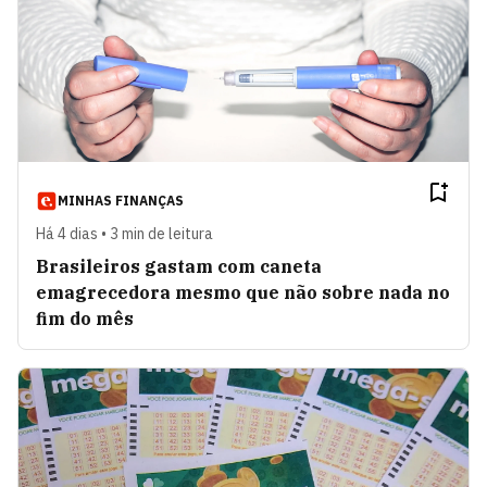
Tallis Gomes
VER ARTIGOS
Bernardo Carneiro
VER ARTIGOS
MINHAS FINANÇAS
Frederico Pompeu
VER ARTIGOS
Há 4 dias • 3 min de leitura
Brasileiros gastam com caneta
emagrecedora mesmo que não sobre nada no
IDEIA Pública
VER ARTIGOS
fim do mês
Fernando Goldsztein
VER ARTIGOS
Monica de Bolle
VER ARTIGOS