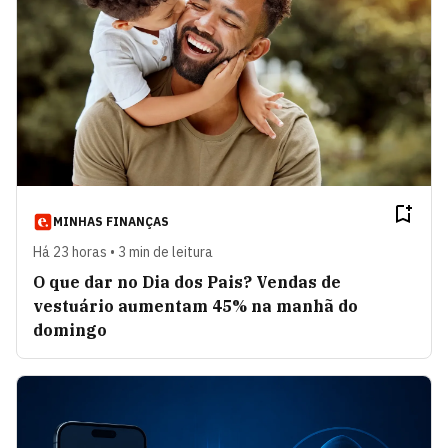
Mundo do dinheiro
VER ARTIGOS
Brasília em Pauta
VER ARTIGOS
Crescer em Rede
VER ARTIGOS
MINHAS FINANÇAS
Há 23 horas • 3 min de leitura
O que dar no Dia dos Pais? Vendas de
Oportunidades disfarçadas
VER ARTIGOS
vestuário aumentam 45% na manhã do
domingo
Visão Global
VER ARTIGOS
Ricardo Sennes
VER ARTIGOS