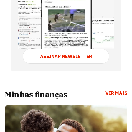
Regina Esteves
VER ARTIGOS
Branding, Consumo e
VER
Negócios
ARTIGOS
ASSINAR NEWSLETTER
Sobre Filmes e Séries
VER ARTIGOS
Sofia Esteves
VER ARTIGOS
Minhas finanças
VER MAIS
Coriolano Gatto
VER ARTIGOS
Mora nos Clássicos
VER ARTIGOS