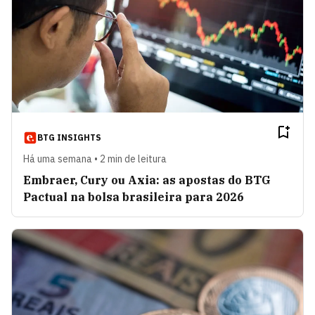
Rachel Maia
VER ARTIGOS
Lucas de Aragão
VER ARTIGOS
Fast Forward
VER ARTIGOS
BTG INSIGHTS
Há uma semana • 2 min de leitura
Marta Porto
VER ARTIGOS
Embraer, Cury ou Axia: as apostas do BTG
Pactual na bolsa brasileira para 2026
Gabriel Petrus
VER ARTIGOS
Gustavo Caetano
VER ARTIGOS