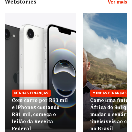
Webstories
Ver mais
MINHAS FINANÇAS
MINHAS FINANÇAS
Com carro por R$3 mil
Como uma fintec
e iPhones custando
África do Sul qu
R$1 mil, começa o
mudar o cenário
leilão da Receita
‘invisíveis ao cré
Federal
no Brasil