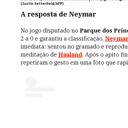
(Justin Setterfield/AFP)
A resposta de Neymar
No jogo disputado no
Parque dos Prín
2 a 0 e garantiu a classificação.
Neyma
imediata: sentou no gramado e reprod
meditação de
Haaland
. Após o apito fi
repetiram o gesto em uma foto que rapi