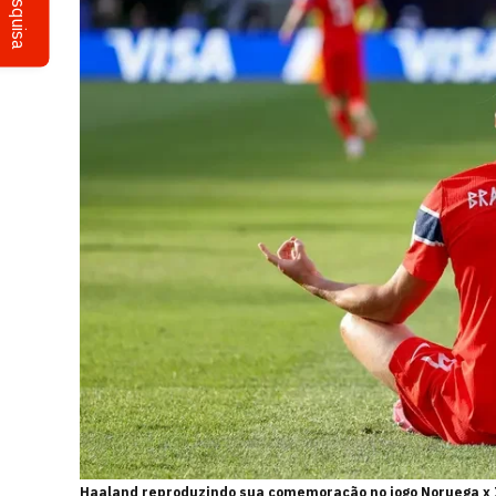
Pesquisa
Haaland reproduzindo sua comemoração no jogo Noruega x Ir