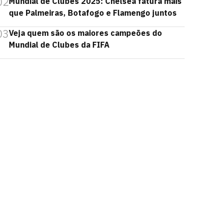
02
Mundial de Clubes 2025: Chelsea fatura mais
que Palmeiras, Botafogo e Flamengo juntos
03
Veja quem são os maiores campeões do
Mundial de Clubes da FIFA