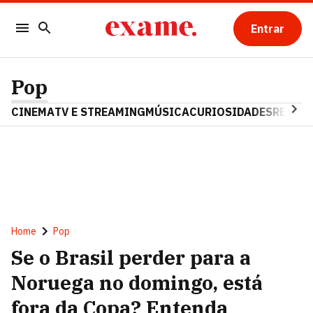
Entrar
Pop
CINEMA
TV E STREAMING
MÚSICA
CURIOSIDADES
REALIT
Home
Pop
Se o Brasil perder para a
Noruega no domingo, está
fora da Copa? Entenda