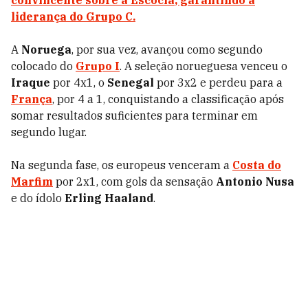
convincente sobre a
Escócia
, garantindo a
liderança do
Grupo C
.
A
Noruega
, por sua vez, avançou como segundo
colocado do
Grupo I
. A seleção norueguesa venceu o
Iraque
por 4x1, o
Senegal
por 3x2 e perdeu para a
França
, por 4 a 1, conquistando a classificação após
somar resultados suficientes para terminar em
segundo lugar.
Na segunda fase, os europeus venceram a
Costa do
Marfim
por 2x1, com gols da sensação
Antonio Nusa
e do ídolo
Erling Haaland
.