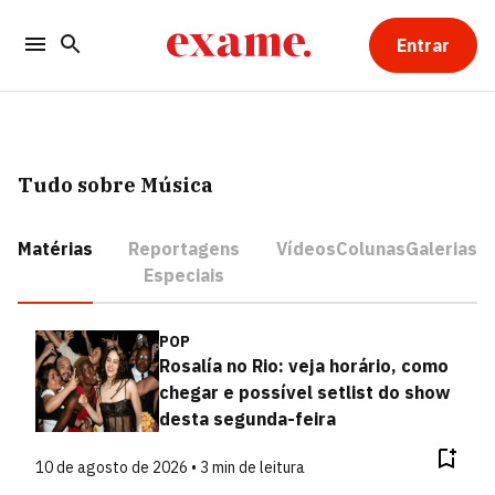
Entrar
Tudo sobre Música
Matérias
Reportagens
Vídeos
Colunas
Galerias
Especiais
POP
Rosalía no Rio: veja horário, como
chegar e possível setlist do show
desta segunda-feira
10 de agosto de 2026 • 3 min de leitura