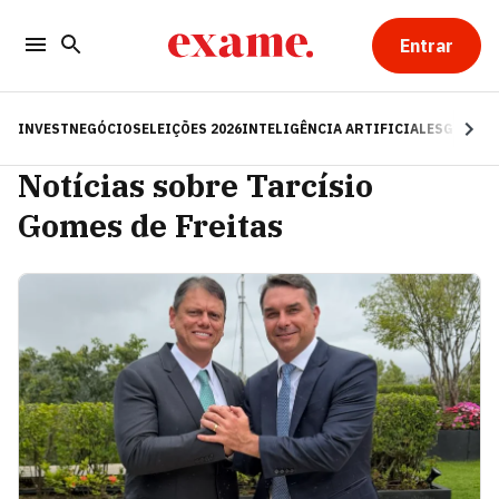
Entrar
INVEST
NEGÓCIOS
ELEIÇÕES 2026
INTELIGÊNCIA ARTIFICIAL
ESG
RE
Notícias sobre Tarcísio
Gomes de Freitas