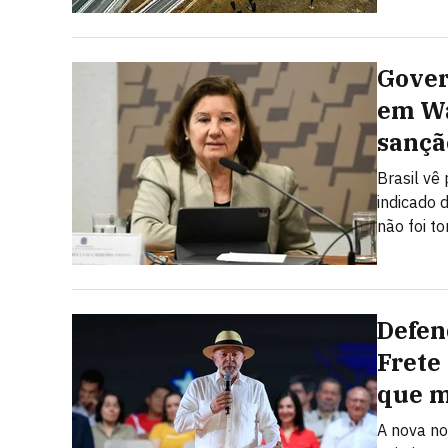
Gover
em Wa
sançã
Brasil vê
indicado 
não foi t
Defen
Frete
que 
A nova no