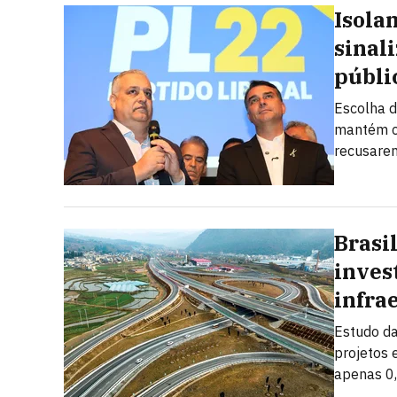
Isola
sinal
públi
Escolha d
mantém ch
recusarem
Brasil
inves
infra
Estudo da
projetos 
apenas 0