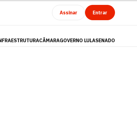
Assinar
Entrar
NFRAESTRUTURA
CÂMARA
GOVERNO LULA
SENADO