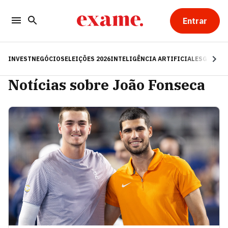
Entrar
INVEST
NEGÓCIOS
ELEIÇÕES 2026
INTELIGÊNCIA ARTIFICIAL
ESG
RE
Notícias sobre João Fonseca