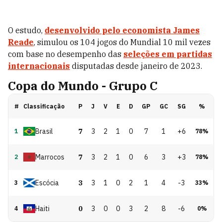
O estudo,
desenvolvido pelo economista James
Reade
, simulou os 104 jogos do Mundial 10 mil vezes
com base no desempenho das
seleções em partidas
internacionais
disputadas desde janeiro de 2023.
Copa do Mundo - Grupo C
#
Classificação
P
J
V
E
D
GP
GC
SG
%
Brasil
7
3
2
1
0
7
1
+6
1
78
%
Marrocos
7
3
2
1
0
6
3
+3
2
78
%
Escócia
3
3
1
0
2
1
4
-3
3
33
%
Haiti
0
3
0
0
3
2
8
-6
4
0
%