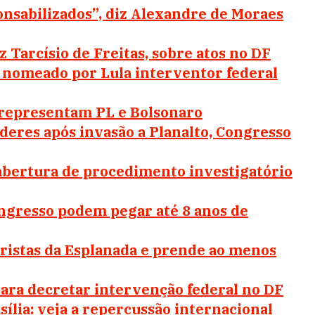
onsabilizados”, diz Alexandre de Moraes
z Tarcísio de Freitas, sobre atos no DF
, nomeado por Lula interventor federal
o representam PL e Bolsonaro
deres após invasão a Planalto, Congresso
abertura de procedimento investigatório
ngresso podem pegar até 8 anos de
aristas da Esplanada e prende ao menos
para decretar intervenção federal no DF
ília: veja a repercussão internacional