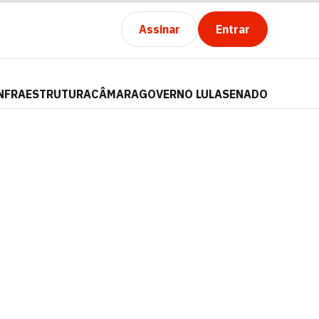
Assinar
Entrar
NFRAESTRUTURA
CÂMARA
GOVERNO LULA
SENADO