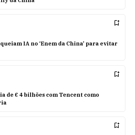
tify da China
queiam IA no ‘Enem da China’ para evitar
ria de € 4 bilhões com Tencent como
ria