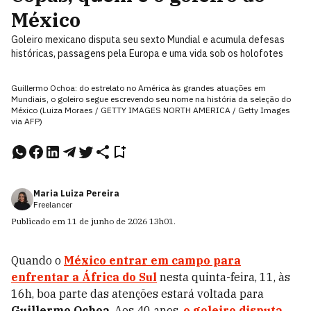
México
Goleiro mexicano disputa seu sexto Mundial e acumula defesas
históricas, passagens pela Europa e uma vida sob os holofotes
Guillermo Ochoa: do estrelato no América às grandes atuações em
Mundiais, o goleiro segue escrevendo seu nome na história da seleção do
México (Luiza Moraes / GETTY IMAGES NORTH AMERICA / Getty Images
via AFP)
Maria Luiza Pereira
Freelancer
Publicado em
11 de junho de 2026
13h01
.
Quando o
México
entrar em campo para
enfrentar a
África do Sul
nesta quinta-feira, 11, às
16h, boa parte das atenções estará voltada para
Guillermo Ochoa
. Aos 40 anos,
o goleiro disputa