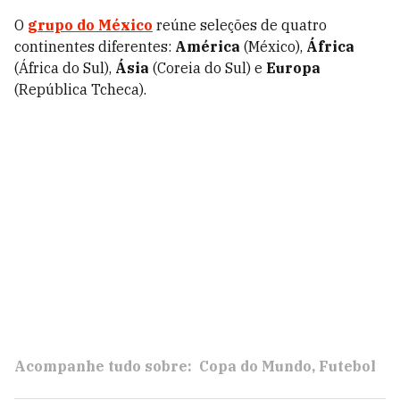
O
grupo do México
reúne seleções de quatro
continentes diferentes:
América
(México),
África
(África do Sul),
Ásia
(Coreia do Sul) e
Europa
(República Tcheca).
Acompanhe tudo sobre:
Copa do Mundo
Futebol