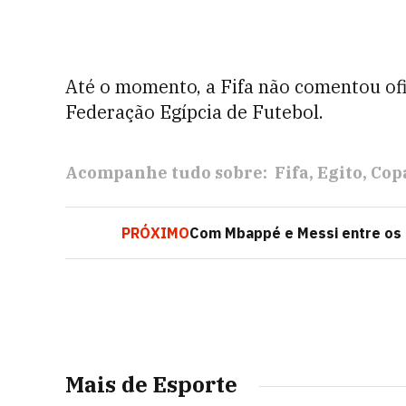
Até o momento, a Fifa não comentou of
Federação Egípcia de Futebol.
Acompanhe tudo sobre:
Fifa
Egito
Cop
PRÓXIMO
Com Mbappé e Messi entre os m
Mais de Esporte