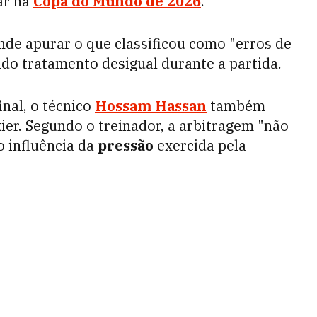
ar na
Copa do Mundo de 2026
.
de apurar o que classificou como "erros de
ido tratamento desigual durante a partida.
final, o técnico
Hossam Hassan
também
ier. Segundo o treinador, a arbitragem "não
o influência da
pressão
exercida pela