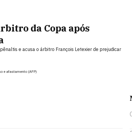
árbitro da Copa após
a
ênaltis e acusa o árbitro François Letexier de prejudicar
ção e afastamento (AFP)