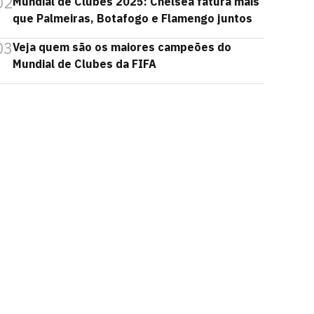
02
Mundial de Clubes 2025: Chelsea fatura mais
que Palmeiras, Botafogo e Flamengo juntos
03
Veja quem são os maiores campeões do
Mundial de Clubes da FIFA