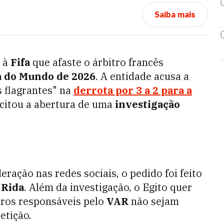
Saiba mais
 à
Fifa
que afaste o árbitro francês
 do Mundo de 2026
. A entidade acusa a
 flagrantes" na
derrota por 3 a 2 para a
olicitou a abertura de uma
investigação
ação nas redes sociais, o pedido foi feito
 Rida
. Além da investigação, o Egito quer
itros responsáveis pelo
VAR
não sejam
etição.