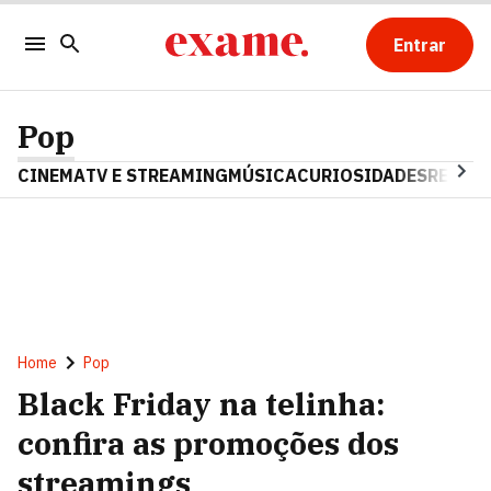
Entrar
Pop
CINEMA
TV E STREAMING
MÚSICA
CURIOSIDADES
REALIT
Home
Pop
Black Friday na telinha:
confira as promoções dos
streamings