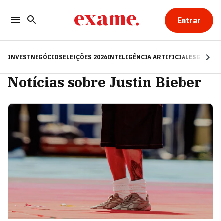
Entrar
INVEST
NEGÓCIOS
ELEIÇÕES 2026
INTELIGÊNCIA ARTIFICIAL
ESG
RE
Notícias sobre Justin Bieber