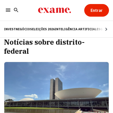
Entrar
INVEST
NEGÓCIOS
ELEIÇÕES 2026
INTELIGÊNCIA ARTIFICIAL
ESG
RE
Notícias sobre distrito-
federal