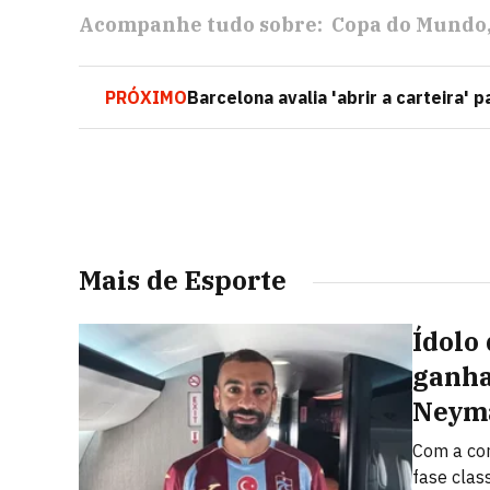
Acompanhe tudo sobre:
Copa do Mundo
PRÓXIMO
Barcelona avalia 'abrir a carteira' 
Mais de Esporte
Ídolo
ganha
Neyma
Com a con
fase clas