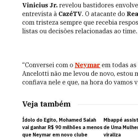
Vinicius Jr.
revelou bastidores envol
entrevista à
CazéTV
. O atacante do
Rea
com tristeza sempre que recebia respos
listas ou decisões relacionadas ao time.
“Conversei com o
Neymar
em todas as 
Ancelotti não me levou de novo, estou m
confiava nele e que, na hora do vamos ve
Veja também
Ídolo do Egito, Mohamed Salah
Mbappé assist
vai ganhar R$ 90 milhões a menos
de Uma Mulher
que Neymar em novo clube
viraliza