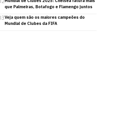
02
Mundial de Clubes 2025: Chelsea fatura mais
que Palmeiras, Botafogo e Flamengo juntos
03
Veja quem são os maiores campeões do
Mundial de Clubes da FIFA