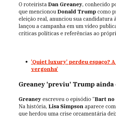
O roteirista
Dan Greaney
, conhecido p
que mencionou
Donald Trump
como pr
eleição real, anunciou sua candidatura 
lançou a campanha em um vídeo publica
críticas políticas e referências ao próp
'Quiet luxury' perdeu espaço? A
vergonha'
Greaney 'previu' Trump ainda
Greaney
escreveu o episódio “
Bart no
Na história,
Lisa Simpson
aparece como
que herdou uma crise orçamentária dei