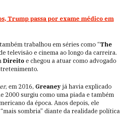
nos, Trump passa por exame médico em
também trabalhou em séries como “
The
de televisão e cinema ao longo da carreira.
m
Direito
e chegou a atuar como advogado
ntretenimento.
er
, em 2016,
Greaney
já havia explicado
de 2000 surgiu como uma piada e também
americano da época. Anos depois, ele
“mais sombria” diante da realidade política