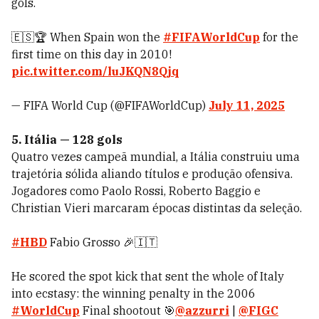
gols.
🇪🇸🏆 When Spain won the
#FIFAWorldCup
for the
first time on this day in 2010!
pic.twitter.com/luJKQN8Qjq
— FIFA World Cup (@FIFAWorldCup)
July 11, 2025
5. Itália — 128 gols
Quatro vezes campeã mundial, a Itália construiu uma
trajetória sólida aliando títulos e produção ofensiva.
Jogadores como Paolo Rossi, Roberto Baggio e
Christian Vieri marcaram épocas distintas da seleção.
#HBD
Fabio Grosso 🎉🇮🇹
He scored the spot kick that sent the whole of Italy
into ecstasy: the winning penalty in the 2006
#WorldCup
Final shootout 🎯
@azzurri
|
@FIGC