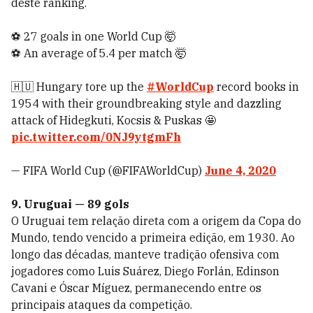
deste ranking.
⚽️ 27 goals in one World Cup 🤯
⚽️ An average of 5.4 per match 🤯
🇭🇺 Hungary tore up the
#WorldCup
record books in
1954 with their groundbreaking style and dazzling
attack of Hidegkuti, Kocsis & Puskas 🤩
pic.twitter.com/0NJ9ytgmFh
— FIFA World Cup (@FIFAWorldCup)
June 4, 2020
9. Uruguai — 89 gols
O Uruguai tem relação direta com a origem da Copa do
Mundo, tendo vencido a primeira edição, em 1930. Ao
longo das décadas, manteve tradição ofensiva com
jogadores como Luis Suárez, Diego Forlán, Edinson
Cavani e Óscar Míguez, permanecendo entre os
principais ataques da competição.