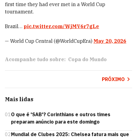
first time they had ever met in a World Cup
tournament.
Brazil…
pic.twitter.com/WjMV6r7gLe
— World Cup Central (@WorldCupEra)
May 20, 2026
Acompanhe tudo sobre:
Copa do Mundo
PRÓXIMO
Mais lidas
01
O que é 'SAB'? Corinthians e outros times
preparam anúncio para este domingo
02
Mundial de Clubes 2025: Chelsea fatura mais que