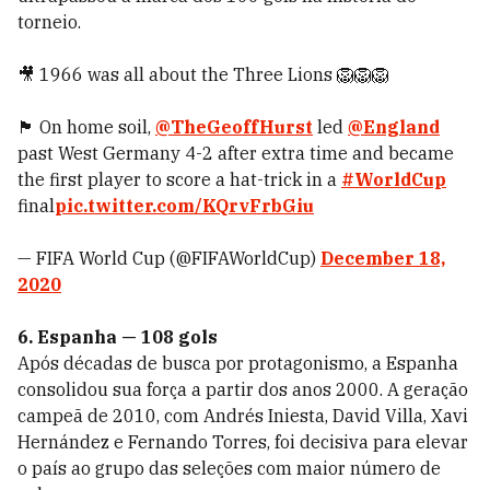
torneio.
🎥 1966 was all about the Three Lions 🦁🦁🦁
🏴󠁧󠁢󠁥󠁮󠁧󠁿 On home soil,
@TheGeoffHurst
led
@England
past West Germany 4-2 after extra time and became
the first player to score a hat-trick in a
#WorldCup
final
pic.twitter.com/KQrvFrbGiu
— FIFA World Cup (@FIFAWorldCup)
December 18,
2020
6. Espanha — 108 gols
Após décadas de busca por protagonismo, a Espanha
consolidou sua força a partir dos anos 2000. A geração
campeã de 2010, com Andrés Iniesta, David Villa, Xavi
Hernández e Fernando Torres, foi decisiva para elevar
o país ao grupo das seleções com maior número de