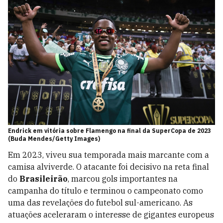
Endrick em vitória sobre Flamengo na final da SuperCopa de 2023
(Buda Mendes/Getty Images)
Em 2023, viveu sua temporada mais marcante com a
camisa alviverde. O atacante foi decisivo na reta final
do
Brasileirão
, marcou gols importantes na
campanha do título e terminou o campeonato como
uma das revelações do futebol sul-americano. As
atuações aceleraram o interesse de gigantes europeus