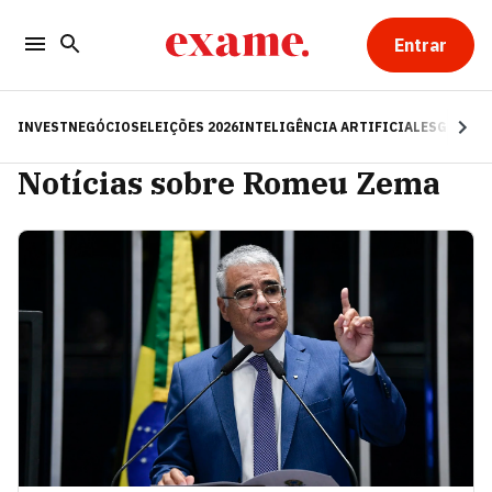
Entrar
INVEST
NEGÓCIOS
ELEIÇÕES 2026
INTELIGÊNCIA ARTIFICIAL
ESG
RE
Notícias sobre Romeu Zema