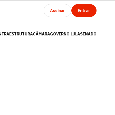
Assinar
Entrar
NFRAESTRUTURA
CÂMARA
GOVERNO LULA
SENADO