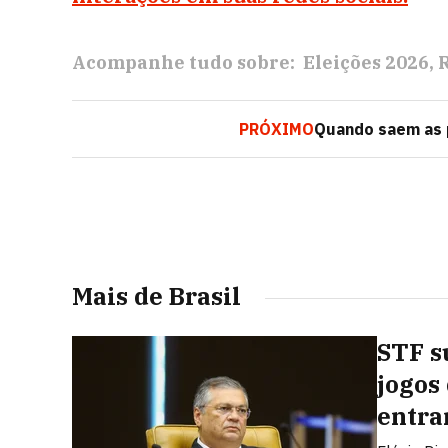
Acompanhe tudo sobre:
Eleições 2026
PRÓXIMO
Quando saem as 
Mais de Brasil
STF s
jogos
entra