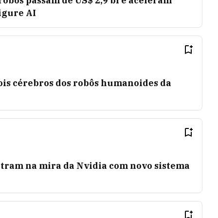
robôs passam de US$ 2,9 bi e aceleram
igure AI
is cérebros dos robôs humanoides da
tram na mira da Nvidia com novo sistema