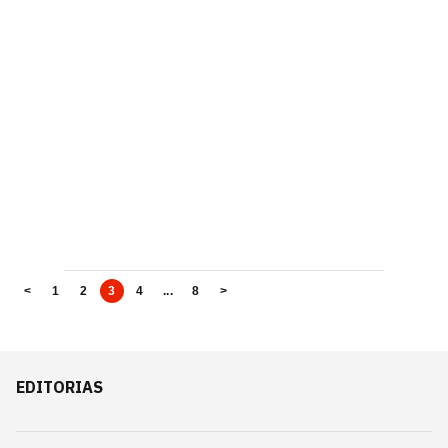
<
1
2
3
4
...
8
>
EDITORIAS