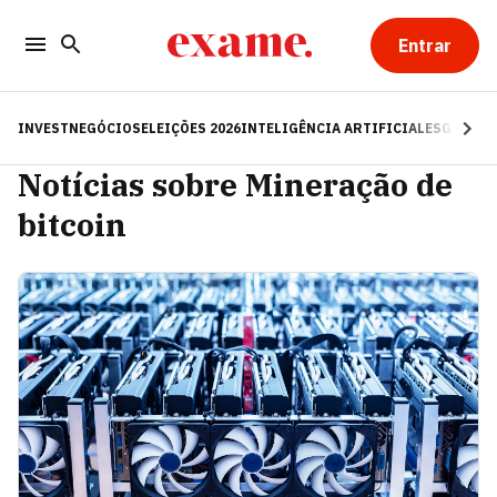
Entrar
INVEST
NEGÓCIOS
ELEIÇÕES 2026
INTELIGÊNCIA ARTIFICIAL
ESG
RE
Notícias sobre Mineração de
bitcoin