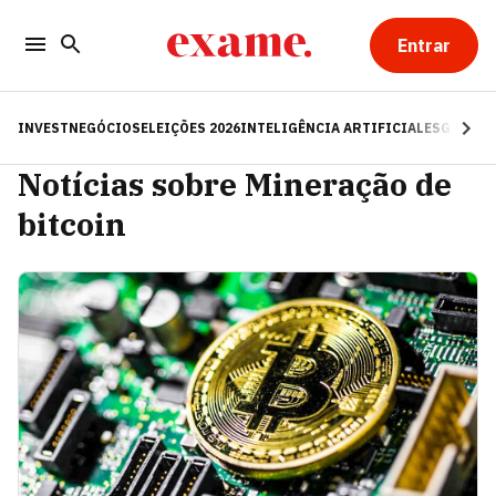
Entrar
INVEST
NEGÓCIOS
ELEIÇÕES 2026
INTELIGÊNCIA ARTIFICIAL
ESG
RE
Notícias sobre Mineração de
bitcoin