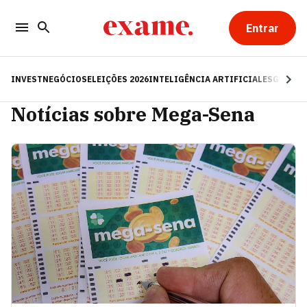
Entrar
INVEST
NEGÓCIOS
ELEIÇÕES 2026
INTELIGÊNCIA ARTIFICIAL
ESG
RE
Notícias sobre Mega-Sena