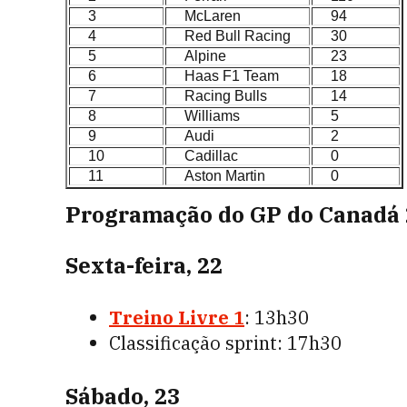
3
McLaren
94
4
Red Bull Racing
30
5
Alpine
23
6
Haas F1 Team
18
7
Racing Bulls
14
8
Williams
5
9
Audi
2
10
Cadillac
0
11
Aston Martin
0
Programação do GP do Canadá
Sexta-feira, 22
Treino Livre 1
: 13h30
Classificação sprint: 17h30
Sábado, 23