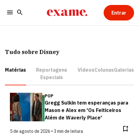
Entrar
Tudo sobre Disney
Matérias
Reportagens
Vídeos
Colunas
Galerias
Especiais
POP
Gregg Sulkin tem esperanças para
Mason e Alex em 'Os Feiticeiros
Além de Waverly Place'
5 de agosto de 2026 • 3 min de leitura