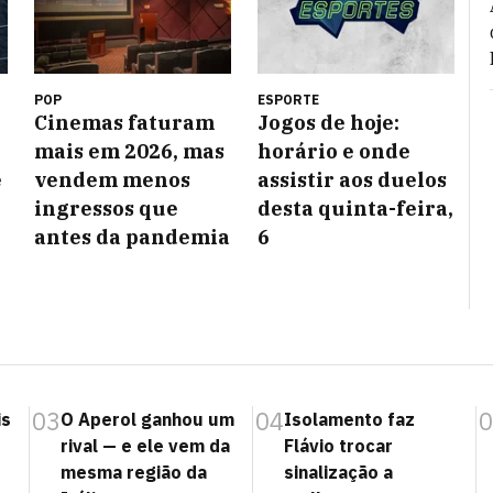
POP
ESPORTE
Cinemas faturam
Jogos de hoje:
mais em 2026, mas
horário e onde
e
vendem menos
assistir aos duelos
ingressos que
desta quinta-feira,
antes da pandemia
6
03
04
0
is
O Aperol ganhou um
Isolamento faz
rival — e ele vem da
Flávio trocar
mesma região da
sinalização a