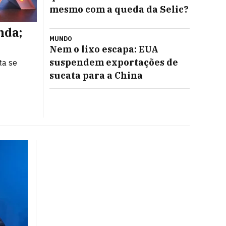
mesmo com a queda da Selic?
nda;
Com 14 novas lojas no radar,
MUNDO
minimiza eleições e foca no l
Nem o lixo escapa: EUA
suspendem exportações de
ta se
Lucro recorde e margem em alta reforçam plano 
companhia, que diz estar preparada para diferen
sucata para a China