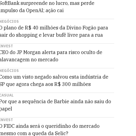
SoftBank surpreende no lucro, mas perde
impulso da OpenAI; ação cai
NEGÓCIOS
O plano de R$ 40 milhões da Divino Fogão para
sair do shopping e levar bufê livre para a rua
INVEST
CEO do JP Morgan alerta para risco oculto de
alavancagem no mercado
NEGÓCIOS
Como um visto negado salvou esta indústria de
SP que agora chega aos R$ 300 milhões
CASUAL
Por que a sequência de Barbie ainda não saiu do
papel
INVEST
O FIDC ainda será o queridinho do mercado
mesmo com a queda da Selic?