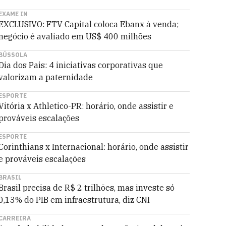
EXAME IN
EXCLUSIVO: FTV Capital coloca Ebanx à venda;
negócio é avaliado em US$ 400 milhões
BÚSSOLA
Dia dos Pais: 4 iniciativas corporativas que
valorizam a paternidade
ESPORTE
Vitória x Athletico-PR: horário, onde assistir e
prováveis escalações
ESPORTE
Corinthians x Internacional: horário, onde assistir
e prováveis escalações
BRASIL
Brasil precisa de R$ 2 trilhões, mas investe só
0,13% do PIB em infraestrutura, diz CNI
CARREIRA