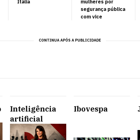
Itália
mulheres por
segurança pública
com vice
CONTINUA APÓS A PUBLICIDADE
p
Inteligência
Ibovespa
artificial