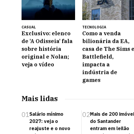
CASUAL
TECNOLOGIA
Exclusivo: elenco
Como a venda
de 'A Odisseia' fala
bilionária da EA,
sobre história
casa de The Sims 
original e Nolan;
Battlefield,
veja o vídeo
impacta a
indústria de
games
Mais lidas
01
02
Salário mínimo
Mais de 200 imóve
2027: veja o
do Santander
reajuste e o novo
entram em leilão