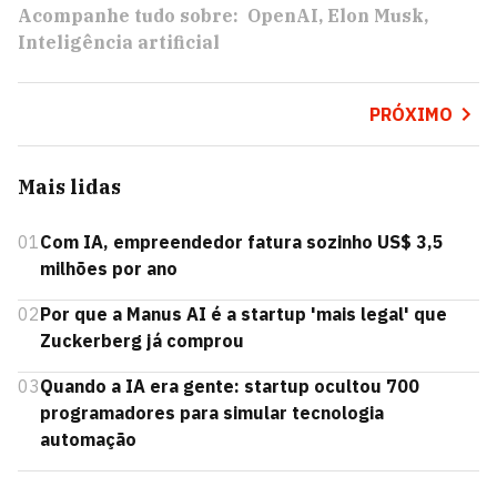
Acompanhe tudo sobre:
OpenAI
Elon Musk
Inteligência artificial
PRÓXIMO
Mais lidas
01
Com IA, empreendedor fatura sozinho US$ 3,5
milhões por ano
02
Por que a Manus AI é a startup 'mais legal' que
Zuckerberg já comprou
03
Quando a IA era gente: startup ocultou 700
programadores para simular tecnologia
automação