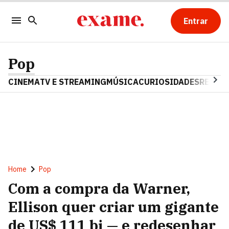
Entrar
Pop
CINEMA
TV E STREAMING
MÚSICA
CURIOSIDADES
REALIT
Home
Pop
Com a compra da Warner,
Ellison quer criar um gigante
de US$ 111 bi — e redesenhar