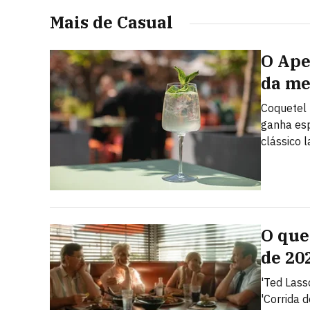
Mais de Casual
O Ape
da me
Coquetel 
ganha es
clássico l
O que
de 20
'Ted Lasso
'Corrida 