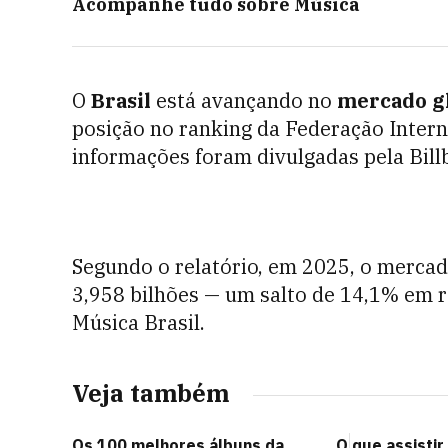
Acompanhe tudo sobre
Música
O
Brasil
está avançando no
mercado gl
posição no ranking da Federação Interna
informações foram divulgadas pela Bill
Segundo o relatório, em 2025, o merca
3,958 bilhões — um salto de 14,1% em r
Música Brasil.
Veja também
Os 100 melhores álbuns da
O que assisti