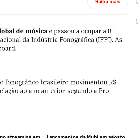
Saiba mais
obal de música
e passou a ocupar a 8ª
cional da Indústria Fonográfica (IFPI). As
board.
do fonográfico brasileiro movimentou R$
elação ao ano anterior, segundo a Pro-
r no streaming em
Lançamentos da Mubi em agosto