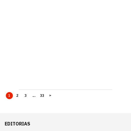
1
2
3
...
33
>
EDITORIAS