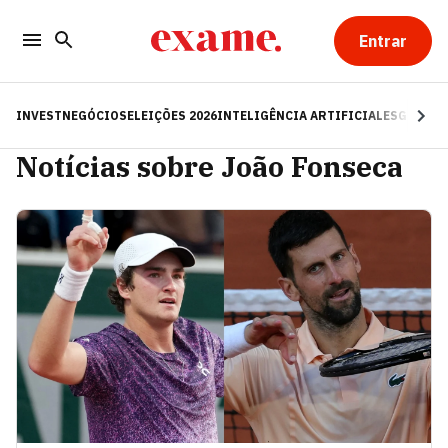
Entrar
INVEST
NEGÓCIOS
ELEIÇÕES 2026
INTELIGÊNCIA ARTIFICIAL
ESG
RE
Notícias sobre João Fonseca