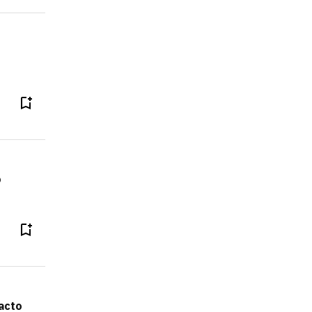
o
acto