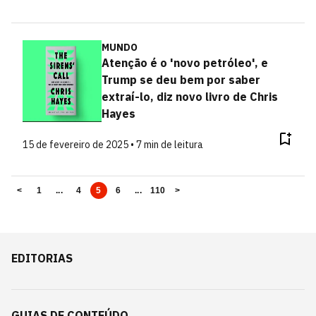
MUNDO
Atenção é o 'novo petróleo', e
Trump se deu bem por saber
extraí-lo, diz novo livro de Chris
Hayes
15 de fevereiro de 2025 • 7 min de leitura
<
1
...
4
5
6
...
110
>
EDITORIAS
GUIAS DE CONTEÚDO