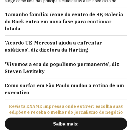
surge como uma das principais candidatas a um novo ciclo de
mobilidade de 400 bilhões de reais
Tamanho família: ícone do centro de SP, Galeria
do Rock entra em nova fase para continuar
lotada
'Acordo UE-Mercosul ajuda a enfrentar
asiáticos', diz diretora da Harting
'Vivemos a era do populismo permanente', diz
Steven Levitsky
Como surfar em São Paulo mudou a rotina de um
executivo
Revista EXAME impressa onde estiver: escolha suas
edições e receba o melhor do jornalismo de negócio
Saiba mais: