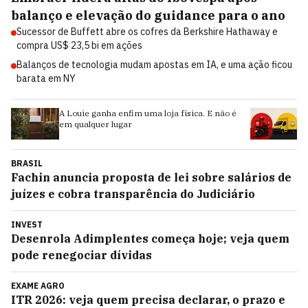
balanço e elevação do guidance para o ano
Sucessor de Buffett abre os cofres da Berkshire Hathaway e
compra US$ 23,5 bi em ações
Balanços de tecnologia mudam apostas em IA, e uma ação ficou
barata em NY
A Louie ganha enfim uma loja física. E não é
Me
em qualquer lugar
va
BRASIL
Fachin anuncia proposta de lei sobre salários de
juízes e cobra transparência do Judiciário
INVEST
Desenrola Adimplentes começa hoje; veja quem
pode renegociar dívidas
EXAME AGRO
ITR 2026: veja quem precisa declarar, o prazo e