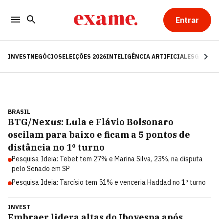
Entrar
INVEST
NEGÓCIOS
ELEIÇÕES 2026
INTELIGÊNCIA ARTIFICIAL
ESG
RE
BRASIL
BTG/Nexus: Lula e Flávio Bolsonaro
oscilam para baixo e ficam a 5 pontos de
distância no 1º turno
Pesquisa Ideia: Tebet tem 27% e Marina Silva, 23%, na disputa
pelo Senado em SP
Pesquisa Ideia: Tarcísio tem 51% e venceria Haddad no 1º turno
INVEST
Embraer lidera altas do Ibovespa após