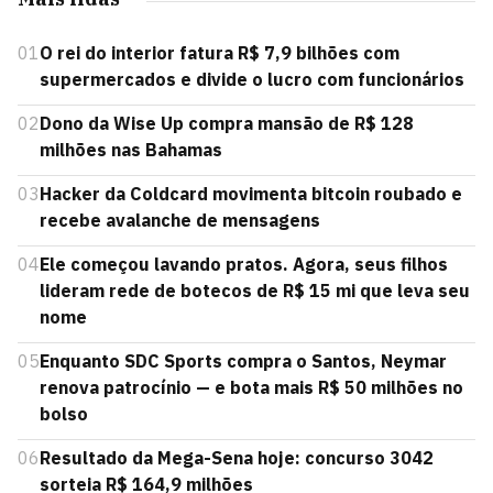
01
O rei do interior fatura R$ 7,9 bilhões com
supermercados e divide o lucro com funcionários
02
Dono da Wise Up compra mansão de R$ 128
milhões nas Bahamas
03
Hacker da Coldcard movimenta bitcoin roubado e
recebe avalanche de mensagens
04
Ele começou lavando pratos. Agora, seus filhos
lideram rede de botecos de R$ 15 mi que leva seu
nome
05
Enquanto SDC Sports compra o Santos, Neymar
renova patrocínio — e bota mais R$ 50 milhões no
bolso
06
Resultado da Mega-Sena hoje: concurso 3042
sorteia R$ 164,9 milhões