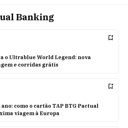
tual Banking
a o Ultrablue World Legend: nova
gem e corridas grátis
 ano: como o cartão TAP BTG Pactual
óxima viagem à Europa