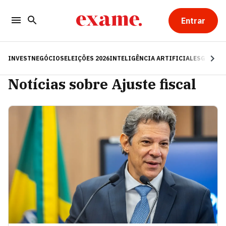
Entrar
INVEST
NEGÓCIOS
ELEIÇÕES 2026
INTELIGÊNCIA ARTIFICIAL
ESG
RE
Notícias sobre Ajuste fiscal