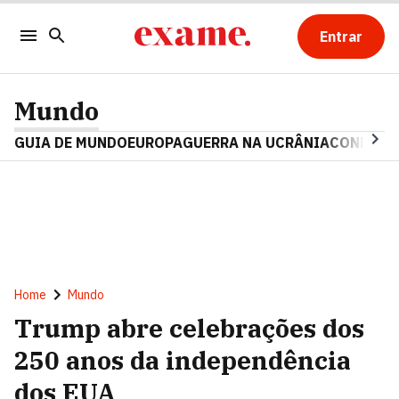
Entrar
Mundo
GUIA DE MUNDO
EUROPA
GUERRA NA UCRÂNIA
CONFLITO
Home
Mundo
Trump abre celebrações dos
250 anos da independência
dos EUA