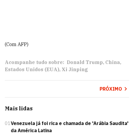
(Com AFP)
Acompanhe tudo sobre:
Donald Trump
China
Estados Unidos (EUA)
Xi Jinping
PRÓXIMO
Mais lidas
01
Venezuela já foi rica e chamada de 'Arábia Saudita'
da América Latina