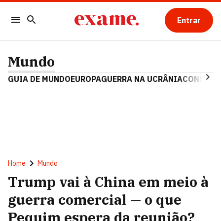
Entrar
Mundo
GUIA DE MUNDO
EUROPA
GUERRA NA UCRÂNIA
CONFLITO
Home
Mundo
Trump vai à China em meio à
guerra comercial — o que
Pequim espera da reunião?