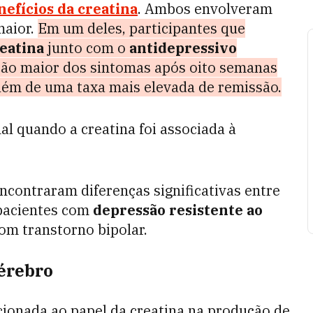
nefícios da creatina
. Ambos envolveram
maior.
Em um deles, participantes que
reatina
junto com o
antidepressivo
o maior dos sintomas após oito semanas
ém de uma taxa mais elevada de remissão.
l quando a creatina foi associada à
ncontraram diferenças significativas entre
 pacientes com
depressão resistente ao
om transtorno bipolar.
cérebro
cionada ao papel da creatina na produção de