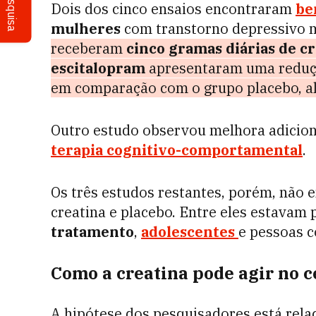
Pesquisa
Dois dos cinco ensaios encontraram
be
mulheres
com transtorno depressivo 
receberam
cinco gramas diárias de c
escitalopram
apresentaram uma reduçã
em comparação com o grupo placebo, al
Outro estudo observou melhora adiciona
terapia cognitivo-comportamental
.
Os três estudos restantes, porém, não e
creatina e placebo. Entre eles estavam
tratamento
,
adolescentes
e pessoas c
Como a creatina pode agir no 
A hipótese dos pesquisadores está rela