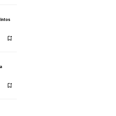
intos
ia