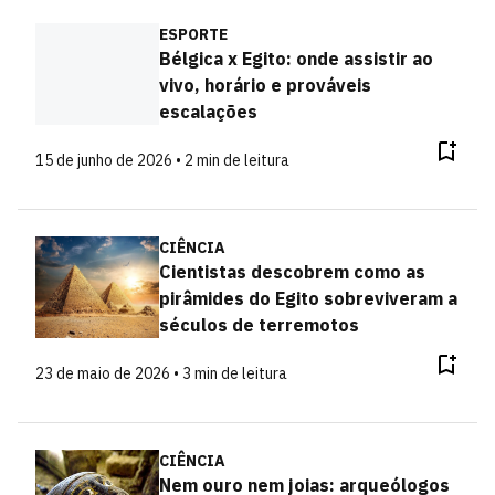
ESPORTE
Bélgica x Egito: onde assistir ao
vivo, horário e prováveis
escalações
15 de junho de 2026 • 2 min de leitura
CIÊNCIA
Cientistas descobrem como as
pirâmides do Egito sobreviveram a
séculos de terremotos
23 de maio de 2026 • 3 min de leitura
CIÊNCIA
Nem ouro nem joias: arqueólogos