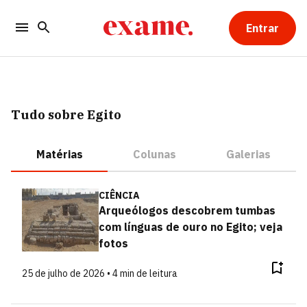
Entrar
Tudo sobre Egito
Matérias
Colunas
Galerias
CIÊNCIA
Arqueólogos descobrem tumbas
com línguas de ouro no Egito; veja
fotos
25 de julho de 2026 • 4 min de leitura