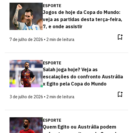
ESPORTE
Jogos de hoje da Copa do Mundo:
veja as partidas desta terça-feira,
7, e onde assistir
7 de julho de 2026 • 2 min de leitura
ESPORTE
Salah joga hoje? Veja as
escalações do confronto Austrália
x Egito pela Copa do Mundo
3 de julho de 2026 • 2 min de leitura
ESPORTE
Quem Egito ou Austrália podem