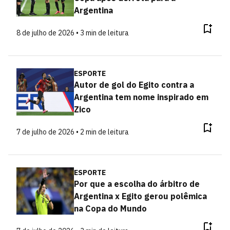
Argentina
8 de julho de 2026 • 3 min de leitura
ESPORTE
Autor de gol do Egito contra a
Argentina tem nome inspirado em
Zico
7 de julho de 2026 • 2 min de leitura
ESPORTE
Por que a escolha do árbitro de
Argentina x Egito gerou polêmica
na Copa do Mundo