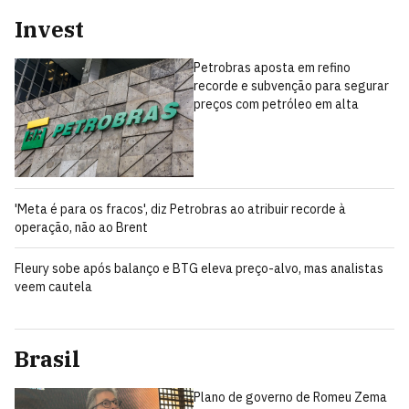
Invest
Petrobras aposta em refino
recorde e subvenção para segurar
preços com petróleo em alta
'Meta é para os fracos', diz Petrobras ao atribuir recorde à
operação, não ao Brent
Fleury sobe após balanço e BTG eleva preço-alvo, mas analistas
veem cautela
Brasil
Plano de governo de Romeu Zema