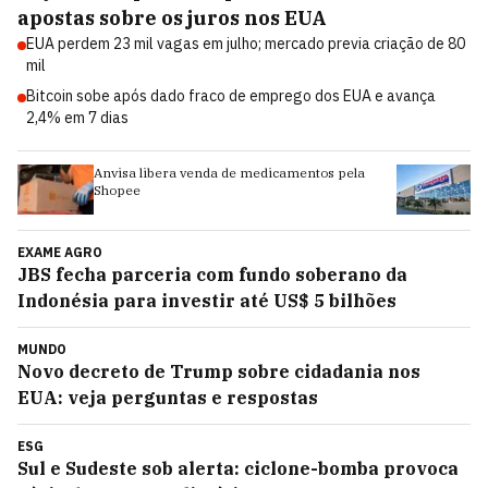
apostas sobre os juros nos EUA
EUA perdem 23 mil vagas em julho; mercado previa criação de 80
mil
Bitcoin sobe após dado fraco de emprego dos EUA e avança
2,4% em 7 dias
 pela
Como um mercadinho do interior de SP
virou um império de supermercados de R$
7,9 bilhões
EXAME AGRO
JBS fecha parceria com fundo soberano da
Indonésia para investir até US$ 5 bilhões
MUNDO
Novo decreto de Trump sobre cidadania nos
EUA: veja perguntas e respostas
ESG
Sul e Sudeste sob alerta: ciclone-bomba provoca