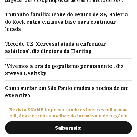
surge como uma das principais candidatas a um novo ciclo de
mobilidade de 400 bilhões de reais
Tamanho família: ícone do centro de SP, Galeria
do Rock entra em nova fase para continuar
lotada
'Acordo UE-Mercosul ajuda a enfrentar
asiáticos', diz diretora da Harting
'Vivemos a era do populismo permanente', diz
Steven Levitsky
Como surfar em São Paulo mudou a rotina de um
executivo
Revista EXAME impressa onde estiver: escolha suas
edições e receba o melhor do jornalismo de negócio
Saiba mais: