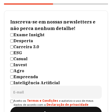
Inscreva-se em nossas newsletters e
não perca nenhum detalhe!
Exame Insight
Desperta
Carreira 3.0
ESG
Casual
Invest
Agro
Empreenda
Inteligência Artificial
E-mail
Aceito os
Termos e Condições
e autorizo o uso de meus
dados de acordo com a
Declaração de privacidade