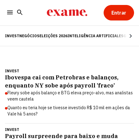
Entrar
INVEST
NEGÓCIOS
ELEIÇÕES 2026
INTELIGÊNCIA ARTIFICIAL
ESG
RE
INVEST
Ibovespa cai com Petrobras e balanços,
enquanto NY sobe após payroll 'fraco'
Fleury sobe após balanço e BTG eleva preço-alvo, mas analistas
veem cautela
Quanto eu teria hoje se tivesse investido R$ 10 mil em ações da
Vale há 5 anos?
INVEST
Payroll surpreende para baixo e muda