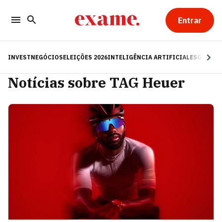
Entrar
INVEST
NEGÓCIOS
ELEIÇÕES 2026
INTELIGÊNCIA ARTIFICIAL
ESG
RE
Notícias sobre TAG Heuer