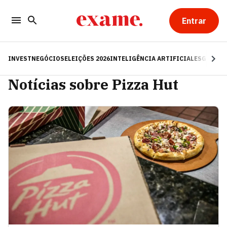
Entrar
INVEST
NEGÓCIOS
ELEIÇÕES 2026
INTELIGÊNCIA ARTIFICIAL
ESG
RE
Notícias sobre Pizza Hut