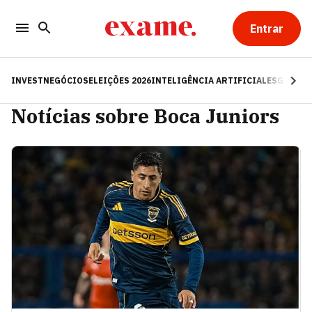
Entrar
INVEST
NEGÓCIOS
ELEIÇÕES 2026
INTELIGÊNCIA ARTIFICIAL
ESG
RE
Notícias sobre Boca Juniors