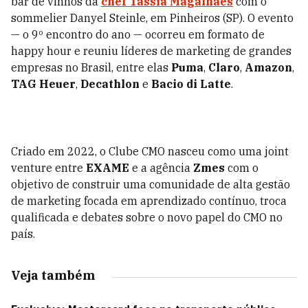
bar de vinhos da
chef Tássia Magalhães
com o
sommelier Danyel Steinle, em Pinheiros (SP). O evento
— o 9º encontro do ano — ocorreu em formato de
happy hour e reuniu líderes de marketing de grandes
empresas no Brasil, entre elas
Puma
,
Claro
,
Amazon
,
TAG Heuer
,
Decathlon
e
Bacio di Latte
.
Criado em 2022, o Clube CMO nasceu como uma joint
venture entre
EXAME
e a agência
Zmes
com o
objetivo de construir uma comunidade de alta gestão
de marketing focada em aprendizado contínuo, troca
qualificada e debates sobre o novo papel do CMO no
país.
Veja também